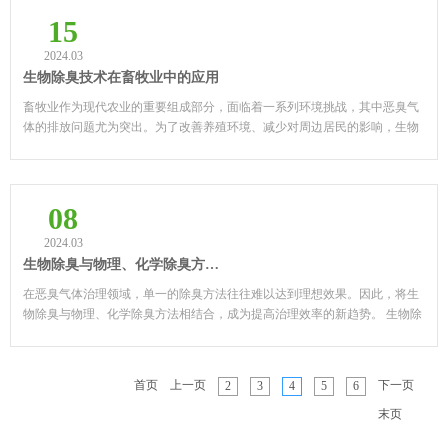
15
2024.03
生物除臭技术在畜牧业中的应用
畜牧业作为现代农业的重要组成部分，面临着一系列环境挑战，其中恶臭气
体的排放问题尤为突出。为了改善养殖环境、减少对周边居民的影响，生物
除臭技术正逐渐在畜牧业中得到应用。 生物除臭技术利...
08
2024.03
生物除臭与物理、化学除臭方法的结合应用
在恶臭气体治理领域，单一的除臭方法往往难以达到理想效果。因此，将生
物除臭与物理、化学除臭方法相结合，成为提高治理效率的新趋势。 生物除
臭利用微生物降解恶臭物质，而物理和化学方法则通过...
首页
上一页
下一页
2
3
4
5
6
末页