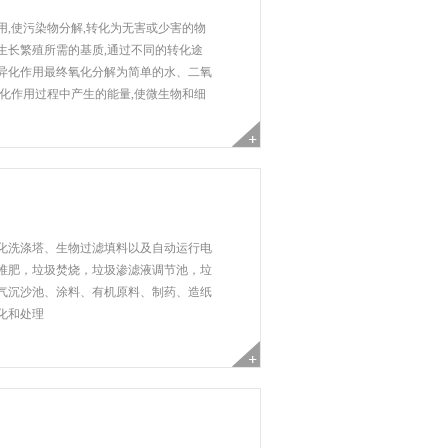
,使污染物分解,转化为无害或少害的物
生长繁殖所需的基质,通过不同的转化途
异化作用最终氧化分解为简单的水、二氧
化作用过程中产生的能量,使微生物和细
挥其对恶臭污染物的处理能力创造有利的
为营养物质被微生物吸收、代谢及利用。
学、物理化学以及生物化学反应所组成。
化洗涤塔、生物过滤填料以及自动运行电
堆肥，垃圾焚烧，垃圾渗滤液调节池，垃
气沉沙池、涂料、有机原料、制药、造纸
化和处理