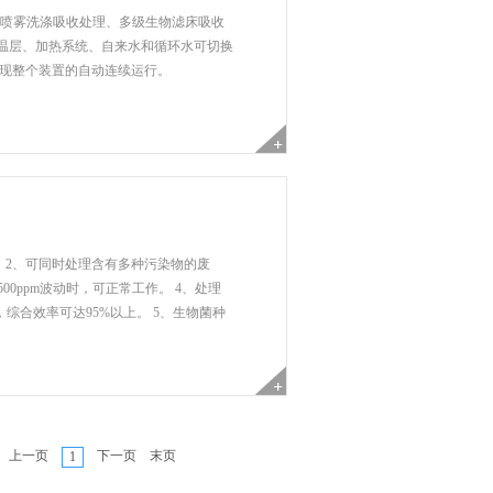
级喷雾洗涤吸收处理、多级生物滤床吸收
温层、加热系统、自来水和循环水可切换
实现整个装置的自动连续运行。
 2、可同时处理含有多种污染物的废
500ppm波动时，可正常工作。 4、处理
，综合效率可达95%以上。 5、生物菌种
上一页
下一页
末页
1