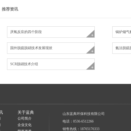
推荐资讯
厌氧反应的四个阶段
锅炉烟气
国外脱硫脱硝技术发展现状
氨法脱硫
SCR脱硝技术介绍
讯
关于蓝典
山东蓝典环保科技有限公司
闻
公司简介
电话：0536-6512266
闻
企业文化
销售热线：18765176333