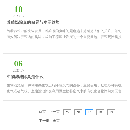
10
2023.07
养殖场除臭的前景与发展趋势
随着养殖业的快速发展，养殖场的臭味问题也越来越引起人们的关注。如何
有效解决养殖场的臭味，成为了养殖业发展的一个重要问题。养殖场除臭技
术及方法的不断创新，为养殖场除臭提供了更多的可能性。 ...
06
2023.07
生物滤池除臭是什么
生物滤池是一种利用微生物进行降解废气的设备，主要是用于处理各种有机
废气或者气味。生物滤池除臭利用微生物将废气中的有机化合物降解为无害
水和二氧化碳，从而达到除臭的目的。 生物滤池除臭是...
首页
上一页
25
26
27
28
29
下一页
末页