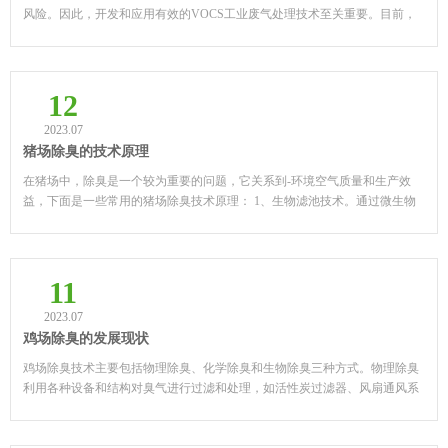
风险。因此，开发和应用有效的VOCS工业废气处理技术至关重要。目前，
常用的VOCS工业废气处理技术主要包括吸附、催化氧化、燃烧...
12
2023.07
猪场除臭的技术原理
在猪场中，除臭是一个较为重要的问题，它关系到-环境空气质量和生产效
益，下面是一些常用的猪场除臭技术原理： 1、生物滤池技术。通过微生物
氧化作用将有害气体转化为无害物质，从而实现除臭的...
11
2023.07
鸡场除臭的发展现状
鸡场除臭技术主要包括物理除臭、化学除臭和生物除臭三种方式。物理除臭
利用各种设备和结构对臭气进行过滤和处理，如活性炭过滤器、风扇通风系
统等。 近年来，一些新技术不断涌现，例如利用生物膜...